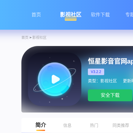
影视社区
首页
软件下载
专
首页
>
影视社区
恒星影音官网a
V3.2.2
类型：影视社区
更新时间
安全下载
简介
信息
热门
同类推荐