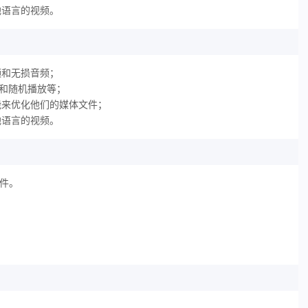
地语言的视频。
频和无损音频；
放和随机播放等；
能来优化他们的媒体文件；
地语言的视频。
软件。