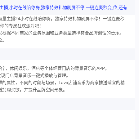
店铺音乐软件高清画质不卡顿,弹幕互动超有趣,海量主播,小时在线陪你嗨,独家特效礼物刷屏不停,一键连麦秒变,位,还有智能推荐让你发现更多宝藏主播,快来开启你的专属狂欢派对吧,
！海量主播24小时在线陪你嗨，独家特效礼物刷屏不停！一键连麦秒
启你的专属狂欢派对吧！
可以根据不同商家的业务范围和业务类型选择符合品牌调性的音乐。
象。
，医疗，休闲娱乐，酒店等个体经营门店的背景音乐的APP。
可实现门店背景音乐一键式播放与管理。
群的属性，不同的时段与场景，Lava店铺音乐为商家推送适宜的精
，增加购买欲，并提升品牌空间形象。