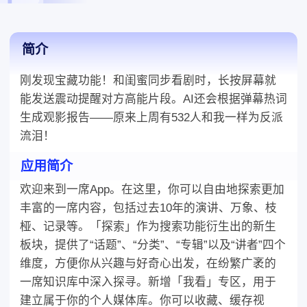
周有,人和我一样为反派流泪,应用简介,欢迎来到一席,在这
里,
简介
刚发现宝藏功能！和闺蜜同步看剧时，长按屏幕就
能发送震动提醒对方高能片段。AI还会根据弹幕热词
生成观影报告——原来上周有532人和我一样为反派
流泪！
应用简介
欢迎来到一席App。在这里，你可以自由地探索更加
丰富的一席内容，包括过去10年的演讲、万象、枝
桠、记录等。「探索」作为搜索功能衍生出的新生
板块，提供了“话题”、“分类”、“专辑”以及“讲者”四个
维度，方便你从兴趣与好奇心出发，在纷繁广袤的
一席知识库中深入探寻。新增「我看」专区，用于
建立属于你的个人媒体库。你可以收藏、缓存视