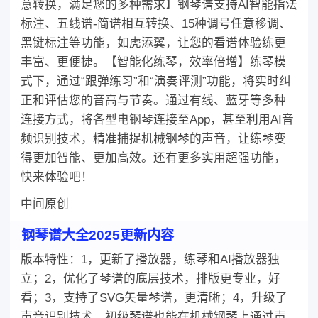
意转换，满足您的多种需求】钢琴谱支持AI智能指法
标注、五线谱-简谱相互转换、15种调号任意移调、
黑键标注等功能，如虎添翼，让您的看谱体验练更
丰富、更便捷。【智能化练琴，效率倍增】练琴模
式下，通过“跟弹练习”和“演奏评测”功能，将实时纠
正和评估您的音高与节奏。通过有线、蓝牙等多种
连接方式，将各型电钢琴连接至App，甚至利用AI音
频识别技术，精准捕捉机械钢琴的声音，让练琴变
得更加智能、更加高效。还有更多实用超强功能，
快来体验吧！
中间原创
钢琴谱大全2025更新内容
版本特性：1，更新了播放器，练琴和AI播放器独
立；2，优化了琴谱的底层技术，排版更专业，好
看；3，支持了SVG矢量琴谱，更清晰；4，升级了
声音识别技术，初级琴谱也能在机械钢琴上通过声